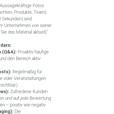
Aussagekräftige Fotos
ichten, Produkte, Team)
0 Sekunden) sind
 Ihr Unternehmen von seiner
Sie das Material aktuell,“
rdern:
n (Q&A):
Proaktiv häufige
nd den Bereich aktiv
osts):
Regelmäßig für
e oder Veranstaltungen
sichtbar).
ws):
Zufriedene Kunden
en und auf
jede
Bewertung
en – positiv wie negativ.
ging):
Die