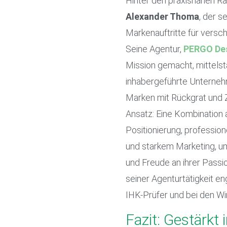
Hinter den praxisnahen Ra
Alexander Thoma
, der s
Markenauftritte für versc
Seine Agentur,
PERGO De
Mission gemacht, mittels
inhabergeführte Unterneh
Marken mit Rückgrat und Z
Ansatz: Eine Kombination 
Positionierung, professio
und starkem Marketing, u
und Freude an ihrer Pass
seiner Agenturtätigkeit en
IHK-Prüfer und bei den Wir
Fazit: Gestärkt 