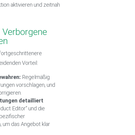
tion aktivieren und zeitnah
: Verborgene
en
ortgeschrittenere
eidenden Vorteil:
ewahren:
Regelmäßig
rungen vorschlagen, und
rrigieren.
tungen detailliert
uct Editor“ und die
spezifischer
, um das Angebot klar